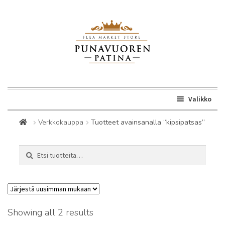
Siirry
Siirry
navigointiin
sisältöön
Valikko
Laaje
Kirppis
Verkkokauppa
Tuotteet avainsanalla “kipsipatsas”
alemm
tason
Laaje
Verkkokauppa
Etsi:
Haku
valikk
alemm
tason
Laaje
Suomi
valikk
alemm
tason
Sorted
Showing all 2 results
valikk
by