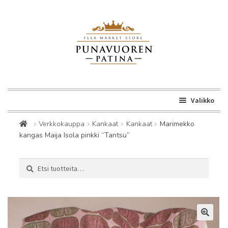
Siirry
Siirry
navigointiin
sisältöön
Valikko
Laaje
Kirppis
Verkkokauppa
Kankaat
Kankaat
Marimekko
alemm
kangas Maija Isola pinkki “Tantsu”
tason
Laaje
Verkkokauppa
valikk
alemm
Etsi:
Haku
tason
Laaje
Suomi
valikk
alemm
tason
valikk