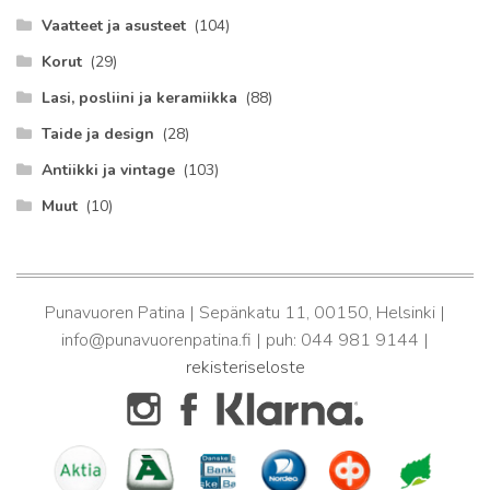
Vaatteet ja asusteet
(104)
Korut
(29)
Lasi, posliini ja keramiikka
(88)
Taide ja design
(28)
Antiikki ja vintage
(103)
Muut
(10)
Punavuoren Patina | Sepänkatu 11, 00150, Helsinki |
info@punavuorenpatina.fi | puh: 044 981 9144 |
rekisteriseloste