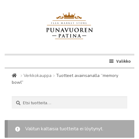
Siirry
Siirry
navigointiin
sisältöön
Valikko
Laaje
Kirppis
Verkkokauppa
Tuotteet avainsanalla “memory
alemm
bowl”
tason
Laaje
Verkkokauppa
valikk
alemm
Etsi:
Haku
tason
Laaje
Suomi
valikk
alemm
tason
Valitun kaltaisia tuotteita ei löytynyt.
valikk